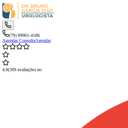
(79) 99961-4186
Agendar Consulta
Agendar
4.9
(
309
avaliações no